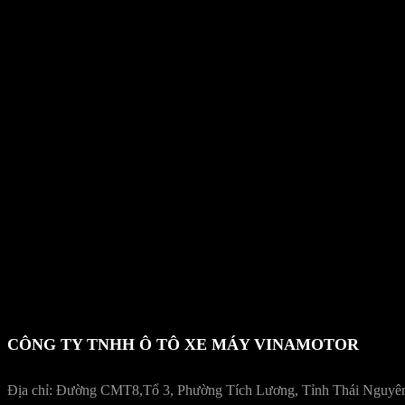
Hộp số
Loại truyền động
Hệ thống khởi động
Moment cực đại
Dung tích xy-lanh
Đường kính x Hành trình pít tông
Tỷ số nén
CÔNG TY TNHH Ô TÔ XE MÁY VINAMOTOR
Địa chỉ: Đường CMT8,Tổ 3, Phường Tích Lương, Tỉnh Thái Nguyê