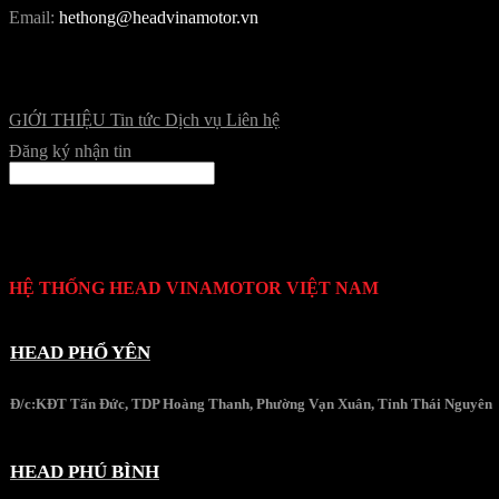
Email:
hethong@headvinamotor.vn
GIỚI THIỆU
Tin tức
Dịch vụ
Liên hệ
Đăng ký nhận tin
HỆ THỐNG HEAD VINAMOTOR VIỆT NAM
HEAD PHỔ YÊN
Đ/c:KĐT Tấn Đức, TDP Hoàng Thanh, Phường Vạn Xuân, Tỉnh Thái Nguyên
HEAD PHÚ BÌNH