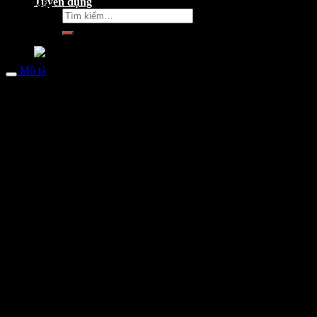
Tuyển dụng
Màu sắc
Tìm
kiếm:
Mô tả
Khối lượng bản thân
Dài x Rộng x Cao
Khoảng cách trục bánh xe
Độ cao yên
Khoảng sáng gầm xe
Dung tích bình xăng
Kích cỡ lớp trước/ sau
Phuộc trước
Phuộc sau
Loại động cơ
Công suất tối đa
Dung tích nhớt máy
Mức tiêu thụ nhiên liệu