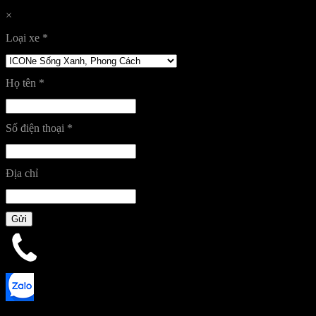
×
Loại xe
*
Họ tên
*
Số điện thoại
*
Địa chỉ
Gửi