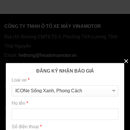
CÔNG TY TNHH Ô TÔ XE MÁY VINAMOTOR
Địa chỉ: Đường CMT8,Tổ 3, Phường Tích Lương, Tỉnh
Thái Nguyên
Email:
hethong@headvinamotor.vn
×
ĐĂNG KÝ NHẬN BÁO GIÁ
Loại xe
*
GIỚI THIỆU
TIN TỨC
Họ tên
*
DỊCH VỤ
LIÊN HỆ
Số điện thoại
*