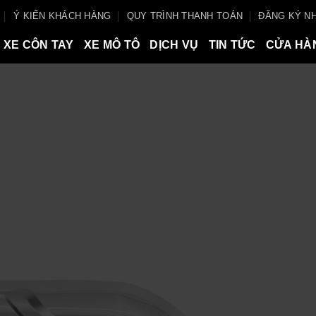
Ý KIẾN KHÁCH HÀNG
QUY TRÌNH THANH TOÁN
ĐĂNG KÝ NH
XE CÔN TAY
XE MÔ TÔ
DỊCH VỤ
TIN TỨC
CỬA HÀ