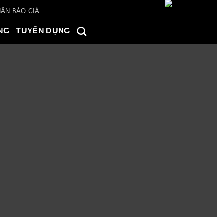
ẬN BÁO GIÁ
NG
TUYỂN DỤNG