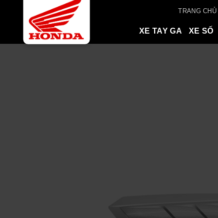
Skip
TRANG CHỦ
to
content
XE TAY GA
XE SỐ