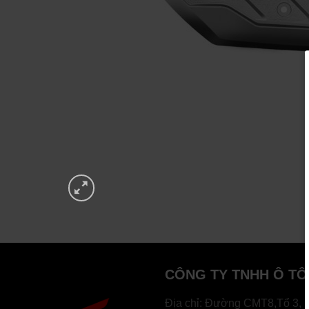
CÔNG TY TNHH Ô TÔ
Địa chỉ: Đường CMT8,Tổ 3, 