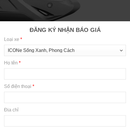
ĐĂNG KÝ NHẬN BÁO GIÁ
Loại xe
*
Họ tên
*
Số điện thoại
*
Địa chỉ
 XE MÁY VINAMOTOR
Phường Tích Lương, Tỉnh
GIỚI THIỆU
TIN TỨC