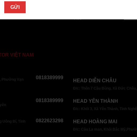
GỬI
ĐĂNG KÝ NHẬN
or.vn
TIN
TOR VIỆT NAM
0818389999
, Phường Vạn
HEAD DIỄN CHÂU
Đ/c: Thôn 7 Cầu Bùng, Xã Đức Châu,
0818389999
HEAD YÊN THÀNH
uyên
Đ/c: Khối 3, Xã Yên Thành, Tỉnh Ngh
0822623298
HEAD HOÀNG MAI
 Uông Bí, Tỉnh
Đ/c: Cầu La man, Khối Bắc Mỹ,Phườ