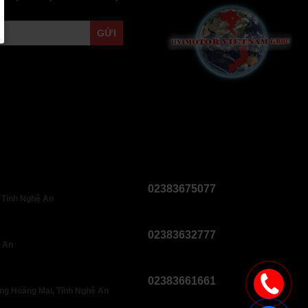
02383675077
 Tỉnh Nghệ An
02383632777
ệ An
02383661661
ng Hoàng Mai, Tỉnh Nghệ An