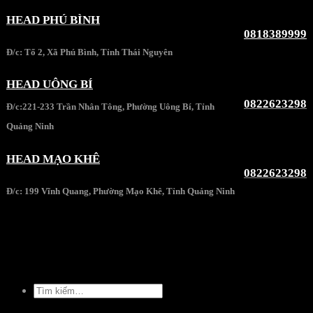
HEAD PHÚ BÌNH
0818389999
Đ/c: Tổ 2, Xã Phú Bình, Tỉnh Thái Nguyên
HEAD UÔNG BÍ
0822623298
Đ/c:221-233 Trần Nhân Tông, Phường Uông Bí, Tỉnh
Quảng Ninh
HEAD MẠO KHÊ
0822623298
Đ/c: 199 Vĩnh Quang, Phường Mạo Khê, Tỉnh Quảng Ninh
Tìm
kiếm: