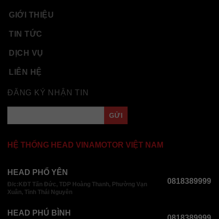
GIỚI THIỆU
TIN TỨC
DỊCH VỤ
LIÊN HỆ
ĐĂNG KÝ NHẬN TIN
HỆ THỐNG HEAD VINAMOTOR VIỆT NAM
HEAD PHỔ YÊN
0818389999
Đ/c:KĐT Tấn Đức, TDP Hoàng Thanh, Phường Vạn
Xuân, Tỉnh Thái Nguyên
HEAD PHÚ BÌNH
0818389999