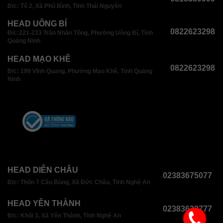
Đ/c: Tổ 2, Xã Phú Bình, Tỉnh Thái Nguyên
HEAD UÔNG BÍ
0822623298
Đ/c:221-233 Trần Nhân Tông, Phường Uông Bí, Tỉnh
Quảng Ninh
HEAD MẠO KHÊ
0822623298
Đ/c: 199 Vĩnh Quang, Phường Mạo Khê, Tỉnh Quảng
Ninh
HEAD DIỄN CHÂU
02383675077
Đ/c: Thôn 7 Cầu Bùng, Xã Đức Châu, Tỉnh Nghệ An
HEAD YÊN THÀNH
02383632777
Đ/c: Khối 3, Xã Yên Thành, Tỉnh Nghệ An