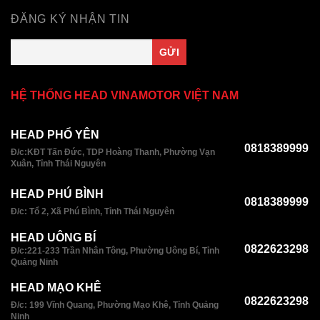
ĐĂNG KÝ NHẬN TIN
HỆ THỐNG HEAD VINAMOTOR VIỆT NAM
HEAD PHỔ YÊN
0818389999
Đ/c:KĐT Tấn Đức, TDP Hoàng Thanh, Phường Vạn
Xuân, Tỉnh Thái Nguyên
HEAD PHÚ BÌNH
0818389999
Đ/c: Tổ 2, Xã Phú Bình, Tỉnh Thái Nguyên
HEAD UÔNG BÍ
0822623298
Đ/c:221-233 Trần Nhân Tông, Phường Uông Bí, Tỉnh
Quảng Ninh
HEAD MẠO KHÊ
0822623298
Đ/c: 199 Vĩnh Quang, Phường Mạo Khê, Tỉnh Quảng
Ninh