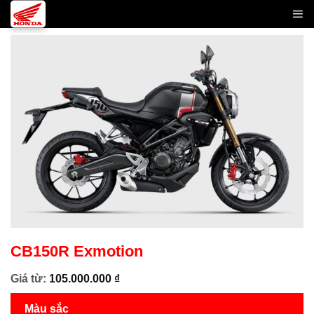
Skip
to
content
CB150R Exmotion
Giá từ:
105.000.000
₫
Màu sắc