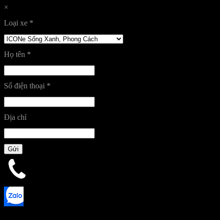
×
Loại xe
*
Họ tên
*
Số điện thoại
*
Địa chỉ
Gửi