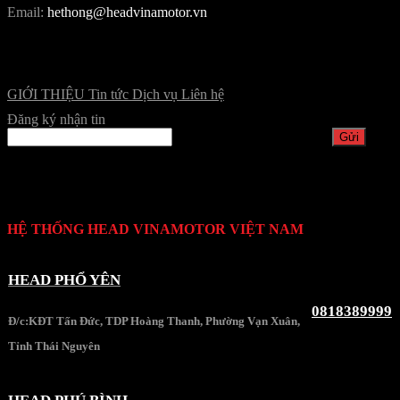
Email:
hethong@headvinamotor.vn
GIỚI THIỆU
Tin tức
Dịch vụ
Liên hệ
Đăng ký nhận tin
HỆ THỐNG HEAD VINAMOTOR VIỆT NAM
HEAD PHỔ YÊN
0818389999
Đ/c:KĐT Tấn Đức, TDP Hoàng Thanh, Phường Vạn Xuân,
Tỉnh Thái Nguyên