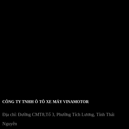
Hộp số
Cơ khí, 4 số tròn
Hệ thống khởi động
Điện/ Đạp chân
Dung tích xy-lanh
109,1cm3
Đường kính x Hành trình pít tông
50 mm x 55,6 mm
Tỷ số nén
9,0:1
CÔNG TY TNHH Ô TÔ XE MÁY VINAMOTOR
Địa chỉ: Đường CMT8,Tổ 3, Phường Tích Lương, Tỉnh Thái
Nguyên