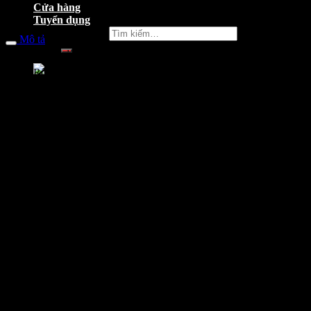
Cửa hàng
Tuyển dụng
Tìm kiếm:
Mô tả
Khối lượng bản thân
97Kg
Dài x Rộng x Cao
1.914mm x 688mm x 1.075mm
Khoảng cách trục bánh xe
1.224mm
Độ cao yên
769 mm
Khoảng sáng gầm xe
138 mm
Dung tích bình xăng
3,7 lít
Trước: 70/90 – 17 M/C 38P
Kích cỡ lớp trước/ sau
Sau: 80/90 – 17 M/C 50P
Phuộc trước
Ống lồng, giảm chấn thủy lực
Phuộc sau
Lò xo trụ, giảm chấn thủy lực
Xăng, 4 kỳ, 1 xi-lanh, làm mát
Loại động cơ
bằng không khí
Công suất tối đa
6,12 kW / 7.500 vòng/phút
0,8 lít (khi thay nhớt)
Dung tích nhớt máy
1 lít (khi rã máy)
Mức tiêu thụ nhiên liệu
1,90 L**