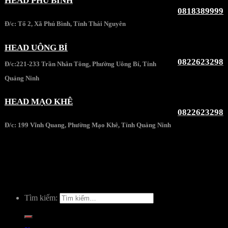
HEAD PHÚ BÌNH
0818389999
Đ/c: Tổ 2, Xã Phú Bình, Tỉnh Thái Nguyên
HEAD UÔNG BÍ
0822623298
Đ/c:221-233 Trần Nhân Tông, Phường Uông Bí, Tỉnh
Quảng Ninh
HEAD MẠO KHÊ
0822623298
Đ/c: 199 Vĩnh Quang, Phường Mạo Khê, Tỉnh Quảng Ninh
Tìm kiếm: