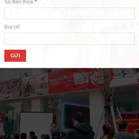
Số điện thoại
*
Địa chỉ
GỬI