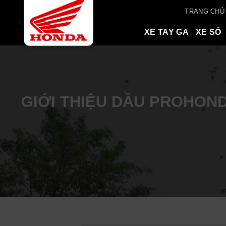
Skip
TRANG CHỦ
to
content
XE TAY GA
XE SỐ
GIỚI THIỆU DẦU PROHON