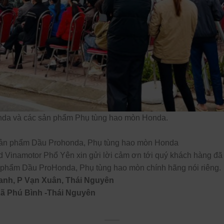
nda và các sản phẩm Phụ tùng hao mòn Honda.
t sản phẩm Dầu Prohonda, Phụ tùng hao mòn Honda
ad Vinamotor Phổ Yên xin gửi lời cảm ơn tới quý khách hàng đã
phẩm Dầu ProHonda, Phụ tùng hao mòn chính hãng nói riêng.
nh, P Vạn Xuân, Thái Nguyên
Xã Phú Bình -Thái Nguyên