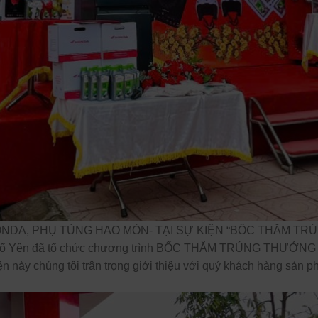
DA, PHỤ TÙNG HAO MÒN- TẠI SỰ KIỆN “BỐC THĂM TRÚN
 Phổ Yên đã tổ chức chương trình BỐC THĂM TRÚNG TH
n này chúng tôi trân trọng giới thiệu với quý khách hàng sản