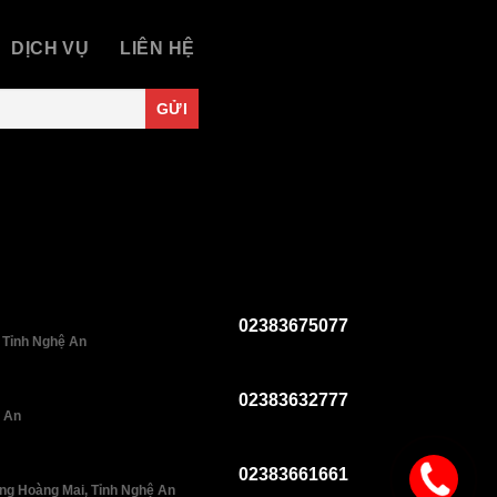
DỊCH VỤ
LIÊN HỆ
02383675077
 Tỉnh Nghệ An
02383632777
ệ An
02383661661
ng Hoàng Mai, Tỉnh Nghệ An