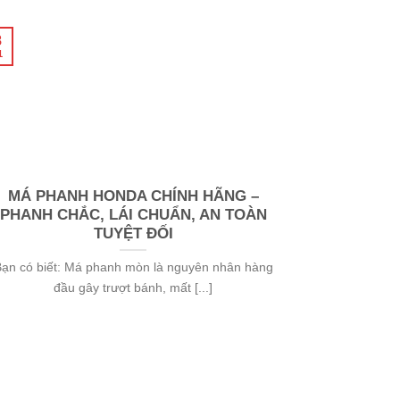
8
1
×
MÁ PHANH HONDA CHÍNH HÃNG –
PHANH CHẮC, LÁI CHUẨN, AN TOÀN
TUYỆT ĐỐI
ạn có biết: Má phanh mòn là nguyên nhân hàng
đầu gây trượt bánh, mất [...]