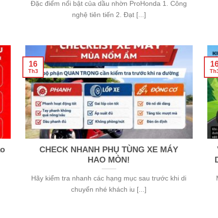
Đặc điểm nổi bật của dầu nhờn ProHonda 1. Công
nghệ tiên tiến 2. Đạt [...]
16
1
Th3
Th
ào
CHECK NHANH PHỤ TÙNG XE MÁY
HAO MÒN!
Hãy kiểm tra nhanh các hạng mục sau trước khi di
chuyển nhé khách iu [...]