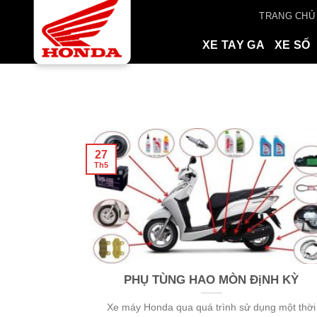
Skip
TRANG CHỦ
to
content
XE TAY GA
XE SỐ
27
Th5
PHỤ TÙNG HAO MÒN ĐịNH KỲ
Xe máy Honda qua quá trình sử dụng một thời