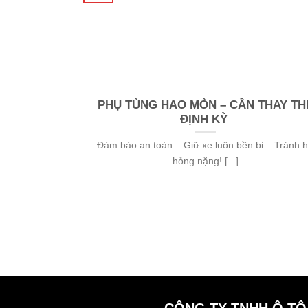
PHỤ TÙNG HAO MÒN – CẦN THAY TH
ĐỊNH KỲ
Đảm bảo an toàn – Giữ xe luôn bền bỉ – Tránh 
hỏng nặng! [...]
CÔNG TY TNHH Ô TÔ