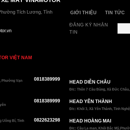
Phường Tích Lương, Tỉnh
GIỚI THIỆU
TIN TỨC
ĐĂNG KÝ NHẬN
or.vn
TIN
TOR VIỆT NAM
0818389999
, Phường Vạn
HEAD DIỄN CHÂU
Đ/c: Thôn 7 Cầu Bùng, Xã Đức Châu,
0818389999
HEAD YÊN THÀNH
uyên
Đ/c: Khối 3, Xã Yên Thành, Tỉnh Ngh
0822623298
HEAD HOÀNG MAI
 Uông Bí, Tỉnh
Đ/c: Cầu La man, Khối Bắc Mỹ,Phườ