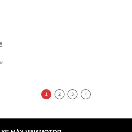
GỬI
Ế
hư
1
2
3
 XE MÁY VINAMOTOR