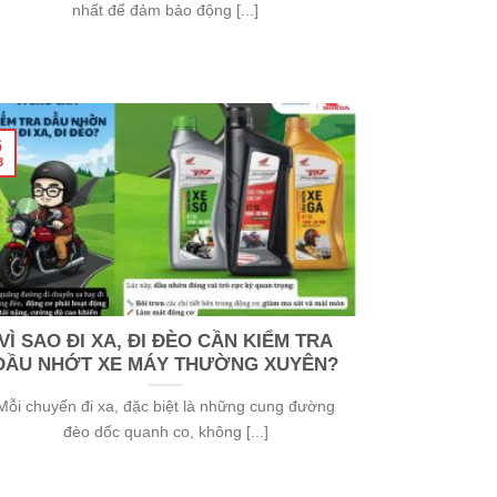
nhất để đảm bảo động [...]
6
3
VÌ SAO ĐI XA, ĐI ĐÈO CẦN KIỂM TRA
DẦU NHỚT XE MÁY THƯỜNG XUYÊN?
Mỗi chuyến đi xa, đặc biệt là những cung đường
đèo dốc quanh co, không [...]