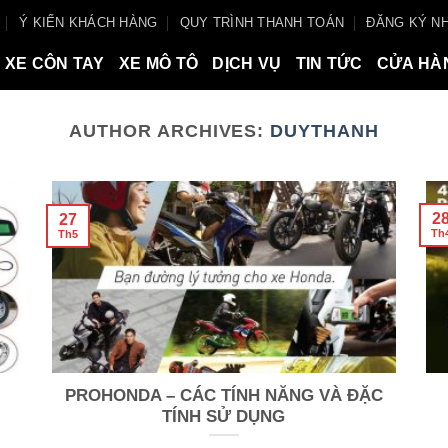
Ý KIẾN KHÁCH HÀNG
QUY TRÌNH THANH TOÁN
ĐĂNG KÝ NH
XE CÔN TAY
XE MÔ TÔ
DỊCH VỤ
TIN TỨC
CỬA HÀ
AUTHOR ARCHIVES:
DUYTHANH
2
27
Th
Th5
PROHONDA – CÁC TÍNH NĂNG VÀ ĐẶC
TÍNH SỬ DỤNG