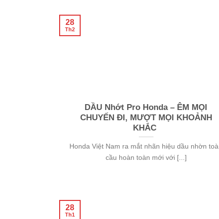
28
Th2
DẦU Nhớt Pro Honda – ÊM MỌI
CHUYẾN ĐI, MƯỢT MỌI KHOẢNH
KHẮC
Honda Việt Nam ra mắt nhãn hiệu dầu nhờn to
cầu hoàn toàn mới với [...]
28
Th1