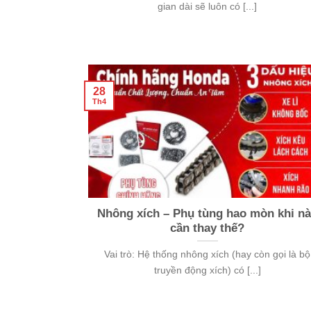
gian dài sẽ luôn có [...]
28
Th4
Nhông xích – Phụ tùng hao mòn khi n
cần thay thế?
Vai trò: Hệ thống nhông xích (hay còn gọi là bộ
truyền động xích) có [...]