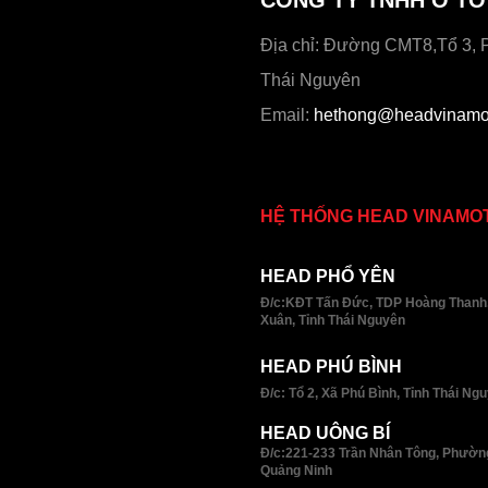
Địa chỉ: Đường CMT8,Tổ 3, 
Thái Nguyên
Email:
hethong@headvinamot
HỆ THỐNG HEAD VINAMO
HEAD PHỔ YÊN
Đ/c:KĐT Tấn Đức, TDP Hoàng Thanh
Xuân, Tỉnh Thái Nguyên
HEAD PHÚ BÌNH
Đ/c: Tổ 2, Xã Phú Bình, Tỉnh Thái Ng
HEAD UÔNG BÍ
Đ/c:221-233 Trần Nhân Tông, Phường
Quảng Ninh