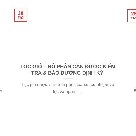
28
2
Th2
Th
ĐĂNG KÝ NHẬN BÁO GIÁ
Loại xe
*
LỌC GIÓ – BỘ PHẬN CẦN ĐƯỢC KIỂM
Họ tên
*
TRA & BẢO DƯỠNG ĐỊNH KỲ
Lọc gió được ví như lá phổi của xe, có nhiệm vụ
àn
B
lọc và ngăn [...]
Số điện thoại
*
Địa chỉ