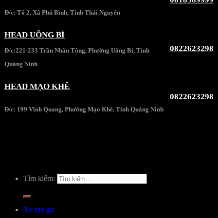
Đ/c: Tổ 2, Xã Phú Bình, Tỉnh Thái Nguyên
HEAD UÔNG BÍ
0822623298
Đ/c:221-233 Trần Nhân Tông, Phường Uông Bí, Tỉnh
Quảng Ninh
HEAD MẠO KHÊ
0822623298
Đ/c: 199 Vĩnh Quang, Phường Mạo Khê, Tỉnh Quảng Ninh
Tìm kiếm:
Xe tay ga