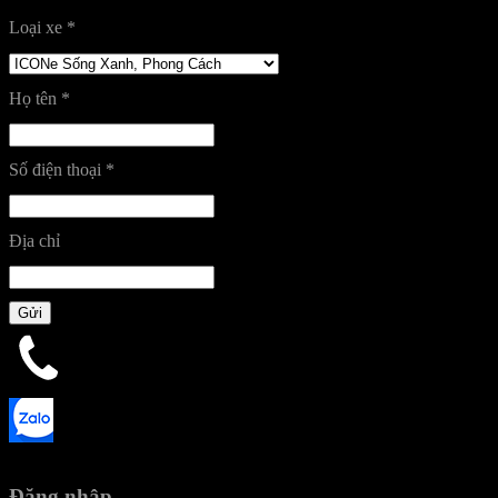
Loại xe
*
Họ tên
*
Số điện thoại
*
Địa chỉ
Gửi
Đăng nhập