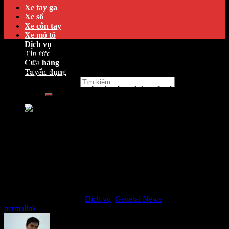
Xe tay ga
Xe số
Xe côn tay
Xe mô tô
Dịch vụ
Hãy kiểm tra nhanh các hạng mục sau trước khi di chuyển nhé
Tin tức
khách iu ơi!
Cửa hàng
Phanh – đảm bảo phanh hoạt động tốt, tay phanh không quá
Tuyển dụng
nông/sâu, không bó két
Tìm kiếm:
Lốp xe – không mòn (gai lốp còn tốt), đủ áp suất (lốp không non),
không phồng rộp/nứt vỡ
Động cơ – đề nổ dễ dàng, tăng tốc mượt mà, đèn ổn định
Chỉ 5 phút kiểm tra – an tâm cả hành trình!
Vinamotor Phổ Yên luôn đồng hành cùng bạn trên mọi nẻo
đường!
Cs1: Vinamotor Phổ Yên-Tổ DP Hoàng Thanh, P Vạn Xuân,
Thái Nguyên
Cs2: Vinamotor Phú Bình – Hòa Bình 2 – Xã Phú Bình -Thái
Nguyên
Hotline:08.18.38.9999
This entry was posted in
Dịch vụ
,
General News
. Bookmark the
permalink
.