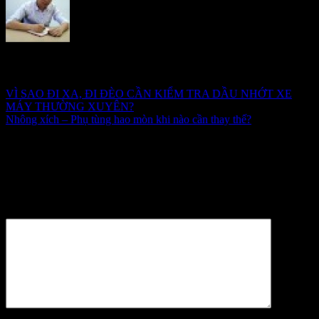
duythanh
VÌ SAO ĐI XA, ĐI ĐÈO CẦN KIỂM TRA DẦU NHỚT XE
MÁY THƯỜNG XUYÊN?
Nhông xích – Phụ tùng hao mòn khi nào cần thay thế?
Trả lời
Email của bạn sẽ không được hiển thị công khai.
Các trường bắt
buộc được đánh dấu
*
Bình luận
*