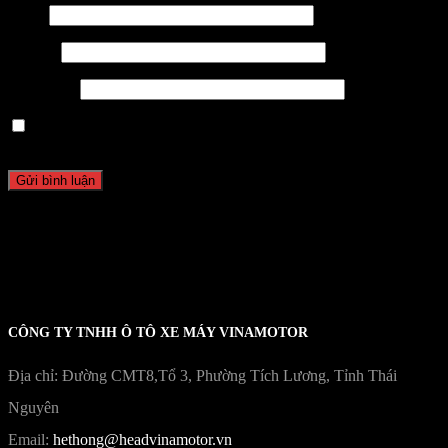
Tên
*
Email
*
Trang web
Lưu tên của tôi, email, và trang web trong trình duyệt này cho
lần bình luận kế tiếp của tôi.
CÔNG TY TNHH Ô TÔ XE MÁY VINAMOTOR
Địa chỉ: Đường CMT8,Tổ 3, Phường Tích Lương, Tỉnh Thái
Nguyên
Email:
hethong@headvinamotor.vn